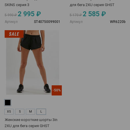
SKINS серия 3
для бега 2XU серия GHST
2 995 ₽
2 585 ₽
5 990 ₽
5 170 ₽
Артикул
ST40750099001
Артикул
WR6220b
-50%
XS
S
M
L
Женские короткие шорты 3in
2XU для бега серия GHST