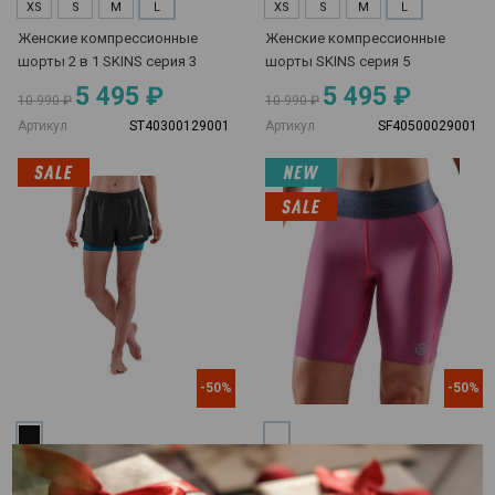
XS
S
M
L
XS
S
M
L
Женские компрессионные
Женские компрессионные
шорты 2 в 1 SKINS серия 3
шорты SKINS серия 5
5 495 ₽
5 495 ₽
10 990 ₽
10 990 ₽
Артикул
ST40300129001
Артикул
SF40500029001
-50%
-50%
XS
L
S