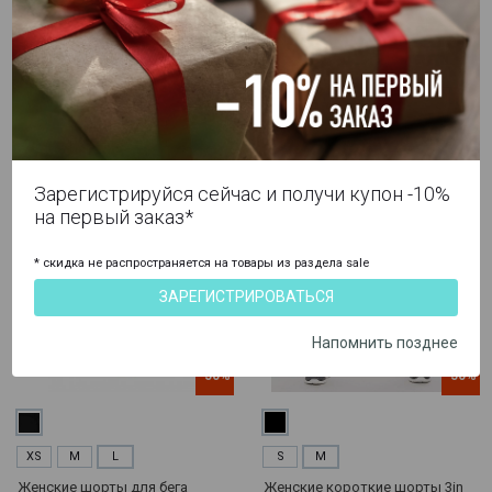
Женские шорты для фитнеса
Женские компрессионные
2в1 SKINS серия 3
средние шорты SKINS серия 3
smp
2 995 ₽
5 990 ₽
4 995 ₽
9 990 ₽
Артикул
ST40730719001
Артикул
ST4030002
Зарегистрируйся сейчас и получи купон -10%
на первый заказ*
* скидка не распространяется на товары из раздела sale
ЗАРЕГИСТРИРОВАТЬСЯ
Напомнить позднее
-50%
-50%
XS
M
L
S
M
Женские шорты для бега
Женские короткие шорты 3in