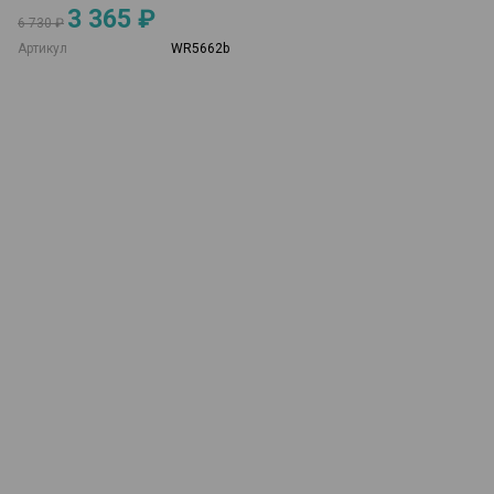
3 365 ₽
6 730 ₽
Артикул
WR5662b