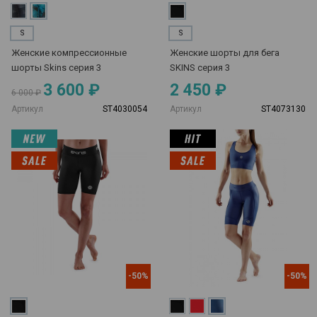
S
S
Женские компрессионные
Женские шорты для бега
шорты Skins серия 3
SKINS серия 3
3 600 ₽
2 450 ₽
6 000 ₽
Артикул
ST4030054
Артикул
ST4073130
-50%
-50%