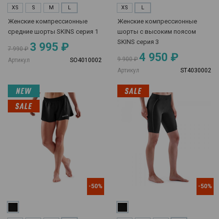
XS
S
M
L
XS
L
Женские компрессионные
Женские компрессионные
средние шорты SKINS серия 1
шорты с высоким поясом
SKINS серия 3
3 995 ₽
7 990 ₽
4 950 ₽
9 900 ₽
Артикул
SO4010002
Артикул
ST4030002
-50%
-50%