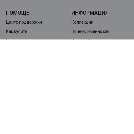
ПОМОЩЬ
ИНФОРМАЦИЯ
Центр поддержки
Коллекции
Как купить
Почему именно мы
Гарантия и возврат
Карта сайта
Доставка и оплата
КОМПАНИЯ
О нас
Контакты
Дилерская сеть SKINS
Политика конфиденциальности
ПОДПИШИТЕСЬ НА НАШУ РАССЫЛКУ