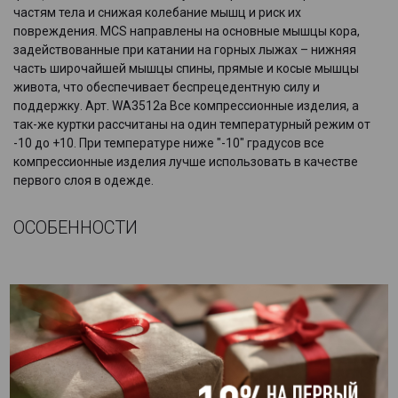
частям тела и снижая колебание мышц и риск их
повреждения. MCS направлены на основные мышцы кора,
задействованные при катании на горных лыжах – нижняя
часть широчайшей мышцы спины, прямые и косые мышцы
живота, что обеспечивает беспрецедентную силу и
поддержку. Арт. WA3512a Все компрессионные изделия, а
так-же куртки рассчитаны на один температурный режим от
-10 до +10. При температуре ниже "-10" градусов все
компрессионные изделия лучше использовать в качестве
первого слоя в одежде.
ОСОБЕННОСТИ
Система MCS направлена на мышцы пресса, косые мышцы
живота и мышцы нижней части спины.
Ткань PWX FLEX TERMAL (70 ден) с добавлением шерсти
альпийских овец для большего тепла.
Капиллярные свойства ткани выводят влагу наружу,