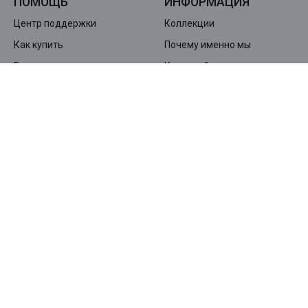
ПОМОЩЬ
ИНФОРМАЦИЯ
Центр поддержки
Коллекции
Как купить
Почему именно мы
Гарантия и возврат
Карта сайта
Доставка и оплата
КОМПАНИЯ
О нас
Контакты
Дилерская сеть SKINS
Политика конфиденциальности
ПОДПИШИТЕСЬ НА НАШУ РАССЫЛКУ