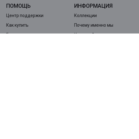
ПОМОЩЬ
ИНФОРМАЦИЯ
Центр поддержки
Коллекции
Как купить
Почему именно мы
Гарантия и возврат
Карта сайта
Доставка и оплата
КОМПАНИЯ
О нас
Контакты
Дилерская сеть SKINS
Политика конфиденциальности
ПОДПИШИТЕСЬ НА НАШУ РАССЫЛКУ