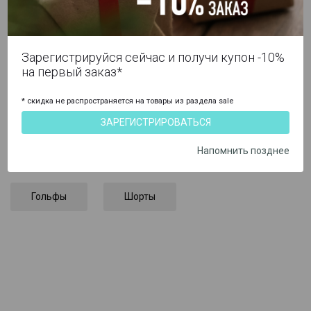
Сушите в прохладном тенистом месте, вдали от солнца.
Не пересушивайте!
Не использовать отбеливатели, ополаскиватели ткани и
сушку в барабане.
Зарегистрируйся сейчас и получи купон -10%
Не гладить!
на первый заказ*
* скидка не распространяется на товары из раздела sale
ПОХОЖИЕ КАТЕГОРИИ
ЗАРЕГИСТРИРОВАТЬСЯ
Напомнить позднее
Брюки
Гетры
Носки
Гольфы
Шорты