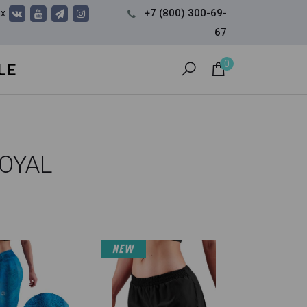
+7 (800) 300-69-
ях
67
0
LE
OYAL