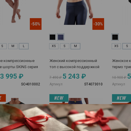
-50%
-30%
S
M
L
XS
S
M
XS
S
е компрессионные
Женский компрессионный
Женское 
е шорты SKINS серия
топ с высокой поддержкой
термо три
SKINS серия 3
3 995 ₽
5 243 ₽
5
7 490 ₽
10 900 ₽
SO4010002
Артикул
ST4073010
Артикул