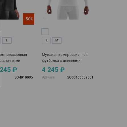
-50%
L
S
M
омпрессионная
Мужская компрессионная
с длинными
футболка с длинными
SKINS серия 1
рукавами SKINS серия 1
 245 ₽
4 245 ₽
SO4010005
Артикул
SO00100059001