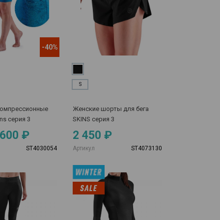
-40%
S
компрессионные
Женские шорты для бега
ns серия 3
SKINS серия 3
 600 ₽
2 450 ₽
ST4030054
Артикул
ST4073130