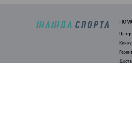
ПОМ
Центр
Как ку
Гарант
Доста
ПОД
РАС
сог