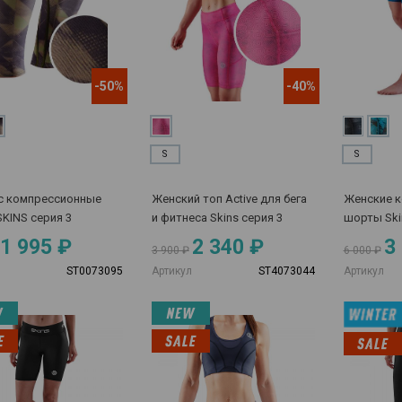
-50%
-40%
S
S
с компрессионные
Женский топ Active для бега
Женские 
SKINS серия 3
и фитнеса Skins серия 3
шорты Ski
1 995 ₽
2 340 ₽
3
3 900 ₽
6 000 ₽
ST0073095
Артикул
ST4073044
Артикул