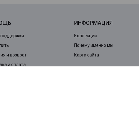
ОЩЬ
ИНФОРМАЦИЯ
 поддержки
Коллекции
пить
Почему именно мы
ия и возврат
Карта сайта
вка и оплата
ПИШИТЕСЬ НА НАШУ
СЫЛКУ
ласен с