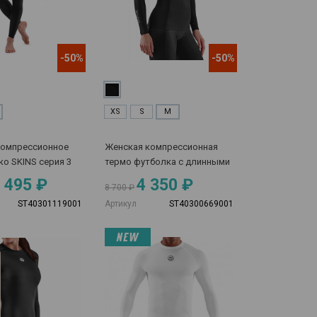
-50%
-50%
XS
S
M
компрессионное
Женская компрессионная
ко SKINS серия 3
термо футболка с длинными
рукавами Skins серия 3
 495 ₽
4 350 ₽
8 700 ₽
ST40301119001
Артикул
ST40300669001