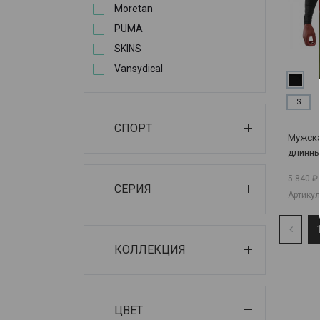
Moretan
PUMA
SKINS
Vansydical
S
СПОРТ
Мужска
длинны
серия 
5 840 ₽
СЕРИЯ
Артикул
КОЛЛЕКЦИЯ
ЦВЕТ