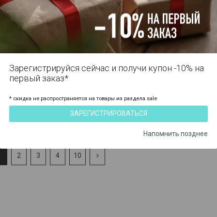
-50%
-50%
Зарегистрируйся сейчас и получи купон -10% на
S
S
M
первый заказ*
я футболка с
Мужские компрессионные
Женская к
* скидка не распространяется на товары из раздела sale
ми рукавами SKINS
шорты 2 в 1 SKINS серия 3
футболка 
ЗАРЕГИСТРИРОВАТЬСЯ
3
рукавами 
2 920 ₽
6 000 ₽
4
11 990 ₽
8 490 ₽
ST01504569001
Артикул
ST0030107
Артикул
Напомнить позднее
1
2
3
4
10