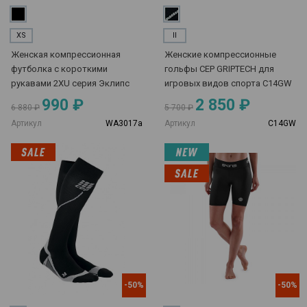
XS
II
Женская компрессионная
Женские компрессионные
футболка с короткими
гольфы CEP GRIPTECH для
рукавами 2XU серия Эклипс
игровых видов спорта C14GW
990 ₽
2 850 ₽
6 880 ₽
5 700 ₽
Артикул
WA3017a
Артикул
C14GW
-50%
-50%