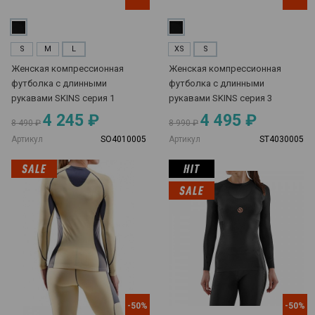
S
M
L
XS
S
Женская компрессионная
Женская компрессионная
футболка с длинными
футболка с длинными
рукавами SKINS серия 1
рукавами SKINS серия 3
4 245 ₽
4 495 ₽
8 490 ₽
8 990 ₽
Артикул
SO4010005
Артикул
ST4030005
-50%
-50%