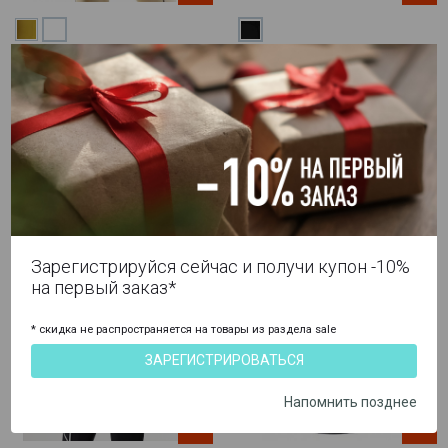
S
XS
Женская компрессионная
Женская компрессионная
футболка с длинными
футболка с длинными
рукавами SKINS серия 3 smp
рукавами SKINS серия 5
5 000 ₽
5 495 ₽
9 990 ₽
10 990 ₽
Артикул
ST4030005
Артикул
SF4050005
Зарегистрируйся сейчас и получи купон -10%
на первый заказ*
* скидка не распространяется на товары из раздела sale
ЗАРЕГИСТРИРОВАТЬСЯ
Напомнить позднее
-86%
-50%