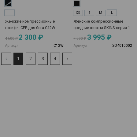
II
XS
S
M
L
Женские компрессионные
Женские компрессионные
гольфы CEP для бега C12W
средние шорты SKINS серия 1
2 300 ₽
3 995 ₽
4 600 ₽
7 990 ₽
Артикул
C12W
Артикул
SO4010002
1
2
3
4