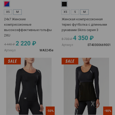
XS
M
XS
S
M
24х7 Женские
Женская компрессионная
компрессионные
термо футболка с длинными
высокоэффективные гольфы
рукавами Skins серия 3
2XU
4 350 ₽
8 700 ₽
2 220 ₽
4 440 ₽
Артикул
ST40300669001
Артикул
WA3245e
-50%
-90%